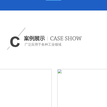
广泛应用于各种工业领域